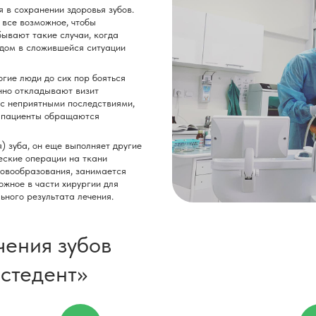
 в сохранении здоровья зубов.
все возможное, чтобы
ывают такие случаи, когда
одом в сложившейся ситуации
огие люди до сих пор бояться
янно откладывают визит
ь с неприятными последствиями,
а пациенты обращаются
 зуба, он еще выполняет другие
еские операции на ткани
новообразования, занимается
ожное в части хирургии для
ного результата лечения.
ения зубов
Эстедент»