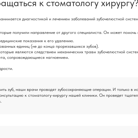
ащаться к стоматологу хирургу
 занимается диагностикой и лечением заболеваний зубочелюстной систе
орые получили направление от другого специалиста. Он может помочь 
медицинские показания к его удалению.
ванных единиц (не до конца прорезавшихся зубов).
которые являются следствием механических травм зубочелюстной систе
рта, сопровождающиеся нагноением.
дрости.
вить зуб, наши врачи проводят зубосохраняющие операции. И только в 
онсультацию к стоматологу-хирургу нашей клиники. Он проведет тщател
.