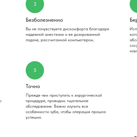
2
Безболезненно
Бе
Вы не почувствуете дискомфорта благодаря
Исп
надежной анестезии и ее дозированной
кот
подаче, рассчитанной компьютером.
абс
сос
изв
5
Точно
Прежде чем приступить к хирургической
ю
процедуре, проводим тщательное
обследование. Важно изучить все
особенности зуба, чтобы операция прошла
успешно