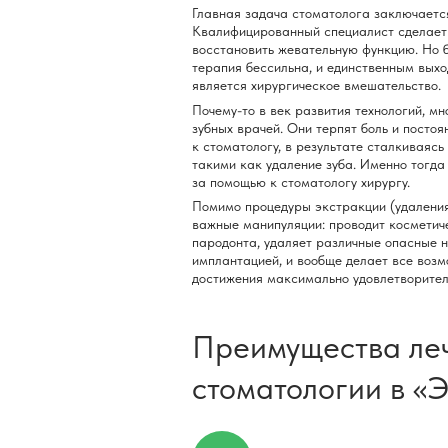
Главная задача стоматолога заключается
Квалифицированный специалист сделает 
восстановить жевательную функцию. Но б
терапия бессильна, и единственным вых
является хирургическое вмешательство.
Почему-то в век развития технологий, мн
зубных врачей. Они терпят боль и посто
к стоматологу, в результате сталкиваяс
такими как удаление зуба. Именно тогд
за помощью к стоматологу хирургу.
Помимо процедуры экстракции (удаления)
важные манипуляции: проводит косметич
пародонта, удаляет различные опасные 
имплантацией, и вообще делает все возм
достижения максимально удовлетворитель
Преимущества леч
стоматологии в «