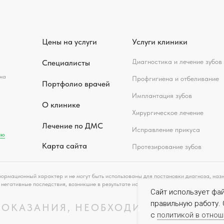
Цены на услуги
Услуги клиники
Диагностика и лечение зубов
Специалисты
на
Профгигиена и отбеливание
Портфолио врачей
Имплантация зубов
О клинике
Хирургическое лечение
Лечение по ДМС
Исправление прикуса
ию
Карта сайта
Протезирование зубов
ормационный характер и не могут быть использованы для постановки диагноза, назн
е негативные последствия, возникшие в результате использования информации, разм
Сайт использует фа
правильную работу. 
ОКАЗАНИЯ, НЕОБХОДИМА КОНСУЛЬ
с
политикой в отно