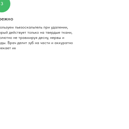
3
режно
ользуем пьезоскальпель при удалении,
орый действует только на твердые ткани,
олютно не травмируя десну, нервы и
уды. Врач делит зуб на части и аккуратно
лекает их