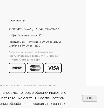
Контакты
+7 917 498-06-65 / +7 (347) 216–21–60
г. Уфа, Комсомольская, 27/1
Понедельник - Пятница с 09:00 до 21:00;
Суббота с 10:00 до 16:00
К оплате принимаются банковские
карты платежных систем МИР, Visa Int.
и MasterCard Europe Sprl.
ачения лечения и не заменяют прием врача.
ещенной на сайте. Перед началом лечения
йлы cookie, которые обеспечивают его
Оставаясь на сайте, вы соглашаетесь
OK
ТАЦИЯ СПЕЦИАЛИСТА
шении обработки персональных данных
.