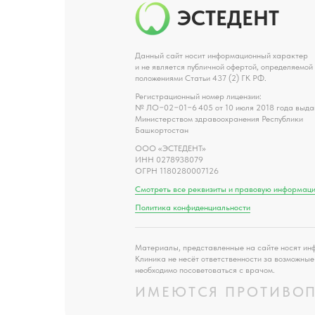
ЭСТЕДЕНТ
Данный сайт носит информационный характер
и не является публичной офертой, определяемой
положениями Статьи 437 (2) ГК РФ.
Регистрационный номер лицензии:
№ ЛО−02−01−6 405 от 10 июля 2018 года выда
Министерством здравоохранения Республики
Башкортостан
ООО «ЭСТЕДЕНТ»
ИНН 0278938079
ОГРН 1180280007126
Смотреть все реквизиты и правовую информац
Политика конфиденциальности
Материалы, представленные на сайте носят инф
Клиника не несёт ответственности за возможны
необходимо посоветоваться с врачом.
ИМЕЮТСЯ ПРОТИВОП