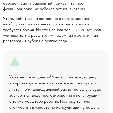
ЭСТЕДЕНТ
Услуги клиники
Цены на услуги
Портфолио
Специалисты
врачей
О клинике
Лечение по ДМС
Контакты
Карта сайта
+7 917 498-06-65 / +7 (347) 216–21–60
г. Уфа, Комсомольская, 27/1
Понедельник - Пятница с 09:00 до
21:00; Суббота с 10:00 до 16:00
К оплате принимаются банковские
карты платежных систем МИР, Visa Int.
и MasterCard Europe Sprl.