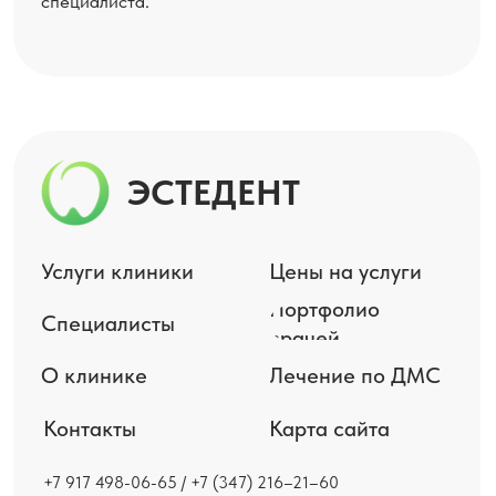
Данный сайт носит информационный характер
и не является публичной офертой, определяемой
положениями Статьи 437 (2) ГК РФ.
Регистрационный номер лицензии:
№ ЛО−02−01−6 405 от 10 июля 2018 года выдана
Министерством здравоохранения Республики
Башкортостан
ООО «ЭСТЕДЕНТ»
ИНН 0278938079
ОГРН 1180280007126
Смотреть все реквизиты и правовую информацию
Политика конфиденциальности
Материалы, представленные на сайте носят
информационный характер и не могут быть
использованы для постановки диагноза, назначения
лечения и не заменяют прием врача. Клиника не несёт
ответственности за возможные негативные последствия,
возникшие в результате использования информации,
размещенной на сайте. Перед началом лечения
необходимо посоветоваться с врачом.