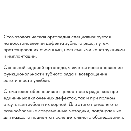
Основной задачей ортопеда, является восстановление
функциональности зубного ряда и возвращение
эстетичности улыбки.
Стоматолог обеспечивает целостность ряда, как при
единичных включенных дефектах, так и при полном
отсутствии зубов и их корней. Для этого применяются
разнообразные современные методики, подбираемые
для каждого пациента после детального обследования.
Основные задачи
ортопедической стоматологии:
1
Лечение пациентов с различными видами заболеваний
челюстно- лицевой системы с помощью разнообразных
ортопедических средств (вкладки, протезы, шины).