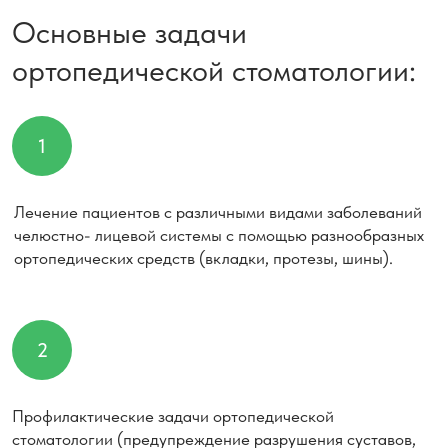
2
Профилактические задачи ортопедической
стоматологии (предупреждение разрушения суставов,
сохранение оставшихся зубов, предупреждение
разрушения зубных дуг).
3
Лечебные цели ортопедической стоматологии
(восстановление речи, жевания, глотания, эстетики,
косметики, функций жевательных мышц).
Плюсы и минусы
ортопедической стоматологии
После фиксации коронок ваша улыбка сразу
преобразится. При восстановлении зубного ряда