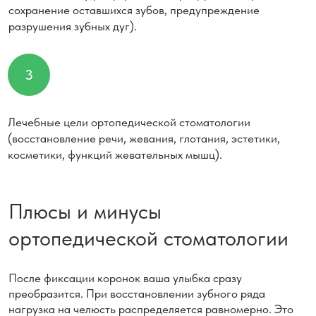
нагрузка на челюсть распределяется равномерно. Это
обеспечивает правильный прикус и точное
функционирование зубочелюстной системы.
Чтобы добиться качественного протезирования,
необходимо пройти несколько этапов, и на это
требуется время. Но это незначительный минус, если
учитывать, что результат — надежная и эстетичная
реставрация зубов на долгие годы.
Уважаемые пациенты! Узнать примерную цену
на протезирование вы можете в нашем прайс-
листе. Но индивидуальный расчет на услугу будет
зависеть от вида протезирования и конструкции,
а также масштаба работы. Поэтому точную
стоимость вы узнаете на консультации у нашего
специалиста.