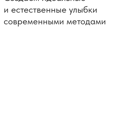
Стоматологическая ортопедия специализируется
на восстановлении дефекта зубного ряда, путем
протезирования съемными, несъемными конструкциями
и имплантации.