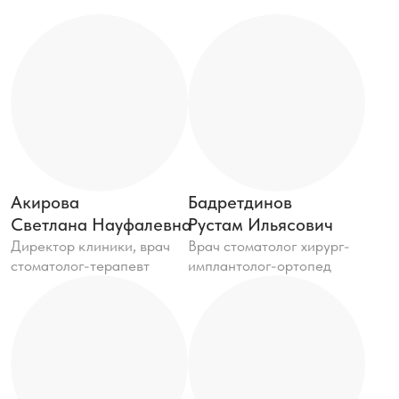
Акирова
Бадретдинов
Светлана Науфалевна
Рустам Ильясович
Директор клиники, врач
Врач стоматолог хирург-
стоматолог-терапевт
имплантолог-ортопед
Ахметшин
Кузнецова
Ринат Айдарович
Гульшат Салаватовна
Врач стоматолог-
Врач стоматолог-терапевт
хирург, имплантолог