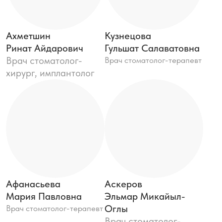
Афанасьева
Аскеров
Мария Павловна
Эльмар Микайыл-
Врач стоматолог-терапевт
Оглы
Врач стоматолог-
гнатолог, ортопед
Тухватуллина
Мурзакаев
Эльвина Ирасовна
Рамзил Вакилевич
Врач стоматолог
Врач стоматолог-
общей практики
терапевт