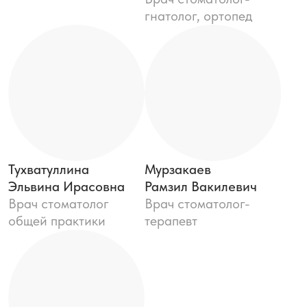
Аиткулова
Эльвира Явдатовна
Врач стоматолог-
терапевт
ЭСТЕДЕНТ
Услуги клиники
Цены на услуги
Портфолио
Специалисты
врачей