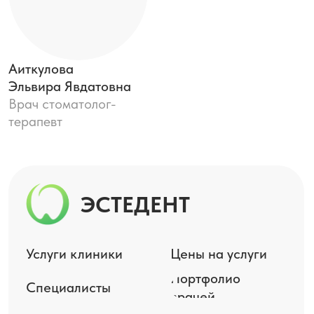
О клинике
Лечение по ДМС
Контакты
Карта сайта
+7 917 498-06-65 / +7 (347) 216–21–60
г. Уфа, Комсомольская, 27/1
Понедельник - Пятница с 09:00 до
21:00; Суббота с 10:00 до 16:00
К оплате принимаются банковские
карты платежных систем МИР, Visa Int.
и MasterCard Europe Sprl.
Данный сайт носит информационный характер
и не является публичной офертой, определяемой
положениями Статьи 437 (2) ГК РФ.
Регистрационный номер лицензии:
№ ЛО−02−01−6 405 от 10 июля 2018 года выдана
Министерством здравоохранения Республики
Башкортостан